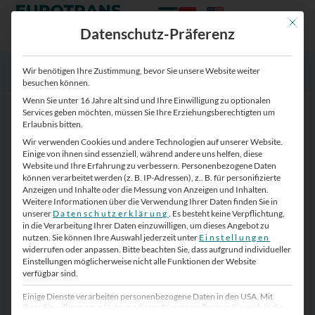
Zum
Zum
Inhalt
Inhalt
Mit die
Datenschutz-Präferenz
springen
springen
Wir benötigen Ihre Zustimmung, bevor Sie unsere Website weiter
besuchen können.
Wenn Sie unter 16 Jahre alt sind und Ihre Einwilligung zu optionalen
eurotrans-gmbh-logistikunternehmen-
Services geben möchten, müssen Sie Ihre Erziehungsberechtigten um
Erlaubnis bitten.
oesterreich
Wir verwenden Cookies und andere Technologien auf unserer Website.
Von
Eurotrans-Zugang
/
25. Oktober 2025
Einige von ihnen sind essenziell, während andere uns helfen, diese
Website und Ihre Erfahrung zu verbessern.
Personenbezogene Daten
können verarbeitet werden (z. B. IP-Adressen), z.. B. für personifizierte
Anzeigen und Inhalte oder die Messung von Anzeigen und Inhalten.
Weitere Informationen über die Verwendung Ihrer Daten finden Sie in
unserer
Datenschutzerklärung
.
Es besteht keine Verpflichtung,
in die Verarbeitung Ihrer Daten einzuwilligen, um dieses Angebot zu
nutzen.
Sie können Ihre Auswahl jederzeit unter
Einstellungen
widerrufen oder anpassen.
Bitte beachten Sie, dass aufgrund individueller
Einstellungen möglicherweise nicht alle Funktionen der Website
verfügbar sind.
Einige Dienste verarbeiten personenbezogene Daten in den USA. Mit
Ihrer Einwilligung zur Nutzung dieser Dienste wollenigen Sie auch in die