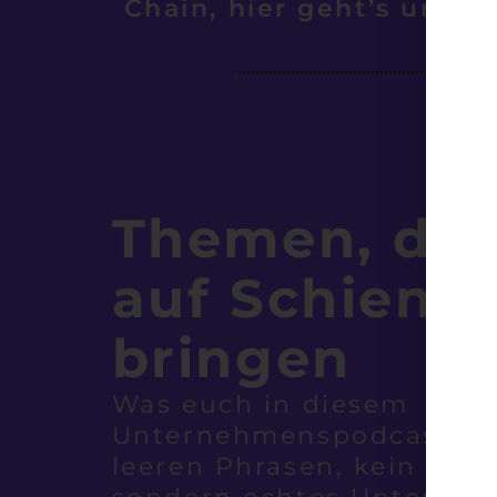
Chain, hier geht’s um d
Themen, die
auf Schiene
bringen
Was euch in diesem
Unternehmenspodcast erw
leeren Phrasen, kein Hoc