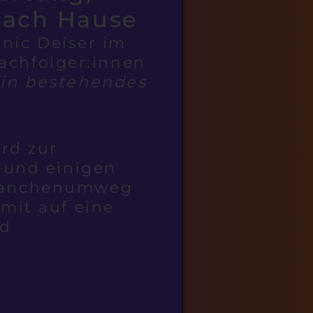
nach Hause
inic Deiser im
Nachfolger:innen
ein bestehendes
rd zur
 und einigen
Branchenumweg
mit auf eine
nd