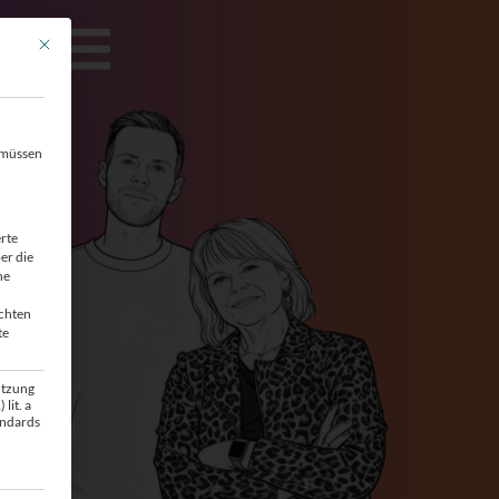
Mit diesem Button wird der Dialog geschlossen. Seine Funktionalität ist identisc
, müssen
erte
er die
ne
achten
te
utzung
lit. a
andards