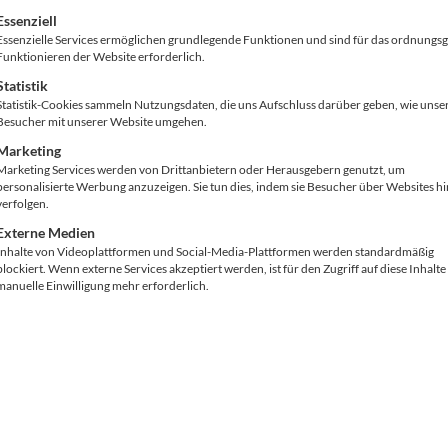
gt eine Liste der Service-Gruppen, für die eine Einwilligung ertei
Essenziell
Essenzielle Services ermöglichen grundlegende Funktionen und sind für das ordnung
Funktionieren der Website erforderlich.
Statistik
Statistik-Cookies sammeln Nutzungsdaten, die uns Aufschluss darüber geben, wie unse
Besucher mit unserer Website umgehen.
Marketing
Marketing Services werden von Drittanbietern oder Herausgebern genutzt, um
 Mutter und ein Sohn zusammen 
personalisierte Werbung anzuzeigen. Sie tun dies, indem sie Besucher über Websites h
verfolgen.
 wirklich im Familienbetrieb läuf
Externe Medien
plan. Guggi und Dominic Deiser n
Inhalte von Videoplattformen und Social-Media-Plattformen werden standardmäßig
blockiert. Wenn externe Services akzeptiert werden, ist für den Zugriff auf diese Inhalte
 an Entscheidungsweichen, emo
manuelle Einwilligung mehr erforderlich.
 Die beiden Vollblutunternehme
über das, was Familienunterne
istik Podcast, sondern einer mi
 Dranbleiben. Es geht um mehr a