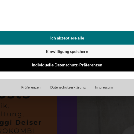
ue
agen wie:
Ich akzeptiere alle
Einwilligung speichern
Individuelle Datenschutz-Präferenzen
osts
Präferenzen
Datenschutzerklärung
Impressum
ik,
ltung,
ggi Deiser
UROKOMBI