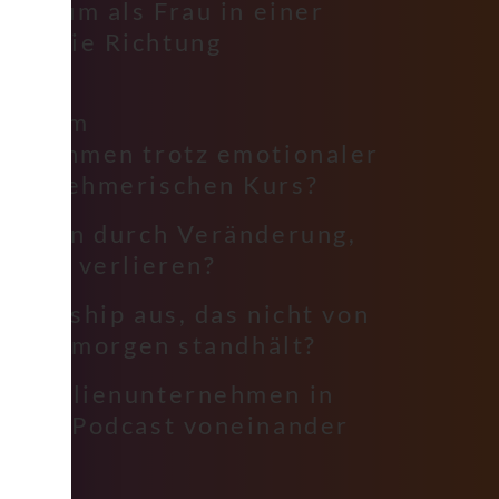
 es, um als Frau in einer
ne die Richtung
?
 man im
ternehmen trotz emotionaler
nternehmerischen Kurs?
ert man durch Veränderung,
rs zu verlieren?
eadership aus, das nicht von
, aber morgen standhält?
 Familienunternehmen in
iness Podcast voneinander