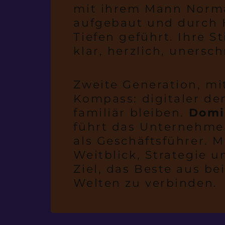
mit ihrem Mann Norm
aufgebaut und durch
Tiefen geführt. Ihre S
klar, herzlich, unersc
Zweite Generation, mi
Kompass: digitaler de
familiär bleiben.
Domi
führt das Unternehme
als Geschäftsführer. M
Weitblick, Strategie 
Ziel, das Beste aus be
Welten zu verbinden.