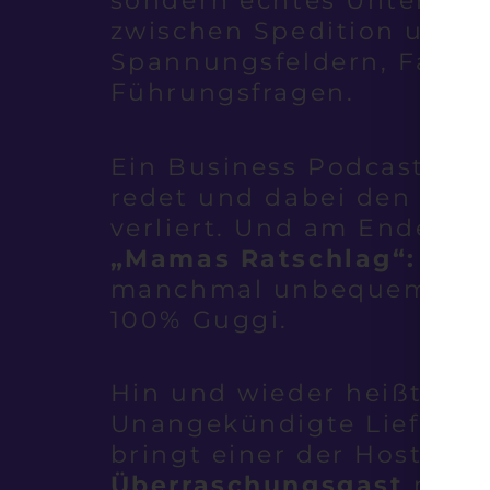
sondern echtes Unterne
zwischen Spedition und
Spannungsfeldern, Famil
Führungsfragen.
Ein Business Podcast, der
redet und dabei den Hum
verliert. Und am Ende jed
„Mamas Ratschlag“:
Ehrl
manchmal unbequem, ab
100% Guggi.
Hin und wieder heißt es 
Unangekündigte Lieferun
bringt einer der Hosts ei
Überraschungsgast
mit. 