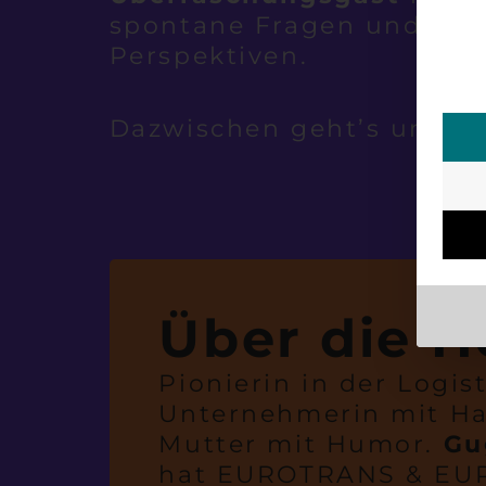
spontane Fragen und ne
Perspektiven.
Dazwischen geht’s um Fr
Über die H
Pionierin in der Logist
Unternehmerin mit Ha
Mutter mit Humor.
Gu
hat EUROTRANS & E