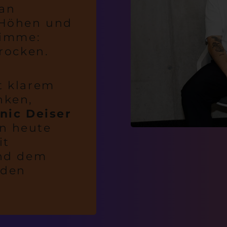
an
 Höhen und
timme:
hrocken.
t klarem
nken,
nic Deiser
n heute
it
und dem
iden