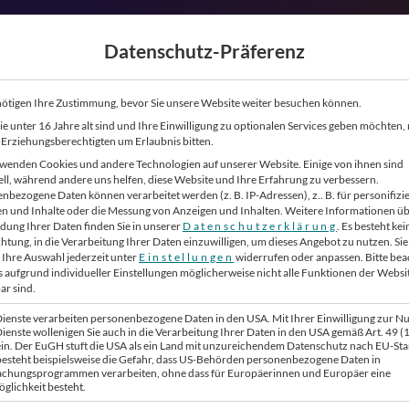
Datenschutz-Präferenz
ENE:
ötigen Ihre Zustimmung, bevor Sie unsere Website weiter besuchen können.
PODCAST
e unter 16 Jahre alt sind und Ihre Einwilligung zu optionalen Services geben möchten
e Erziehungsberechtigten um Erlaubnis bitten.
wenden Cookies und andere Technologien auf unserer Website. Einige von ihnen sind
 DOMINIC
ell, während andere uns helfen, diese Website und Ihre Erfahrung zu verbessern.
nbezogene Daten können verarbeitet werden (z. B. IP-Adressen), z.. B. für personifizi
n und Inhalte oder die Messung von Anzeigen und Inhalten.
Weitere Informationen üb
ung Ihrer Daten finden Sie in unserer
Datenschutzerklärung
.
Es besteht kei
chtung, in die Verarbeitung Ihrer Daten einzuwilligen, um dieses Angebot zu nutzen.
Sie
STIMMEN. EIN
Ihre Auswahl jederzeit unter
Einstellungen
widerrufen oder anpassen.
Bitte be
ss aufgrund individueller Einstellungen möglicherweise nicht alle Funktionen der Websi
DET.
ar sind.
Dienste verarbeiten personenbezogene Daten in den USA. Mit Ihrer Einwilligung zur N
Dienste wollenigen Sie auch in die Verarbeitung Ihrer Daten in den USA gemäß Art. 49 (1) 
n. Der EuGH stuft die USA als ein Land mit unzureichendem Datenschutz nach EU-St
 besteht beispielsweise die Gefahr, dass US-Behörden personenbezogene Daten in
chungsprogrammen verarbeiten, ohne dass für Europäerinnen und Europäer eine
glichkeit besteht.