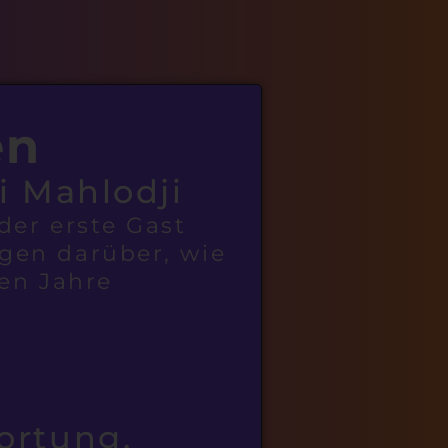
en
li Mahlodji
der erste Gast
agen darüber, wie
en Jahre
ortung,