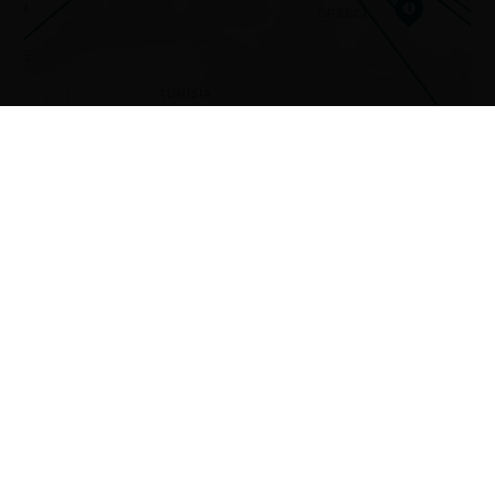
I
Leaflet
OpenStreetMap
CARTO
|
©
contributors ©