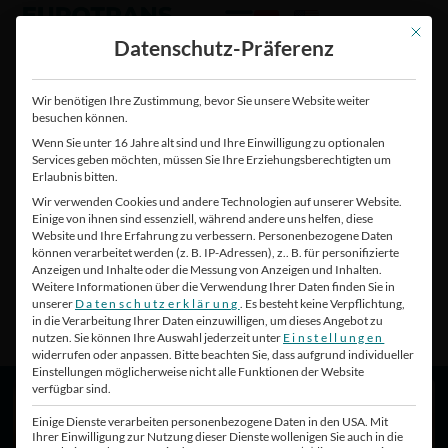
Zum
Zum
Inhalt
Inhalt
Mit die
Datenschutz-Präferenz
springen
springen
Wir benötigen Ihre Zustimmung, bevor Sie unsere Website weiter
besuchen können.
Wenn Sie unter 16 Jahre alt sind und Ihre Einwilligung zu optionalen
Services geben möchten, müssen Sie Ihre Erziehungsberechtigten um
Erlaubnis bitten.
Wir verwenden Cookies und andere Technologien auf unserer Website.
Einige von ihnen sind essenziell, während andere uns helfen, diese
Website und Ihre Erfahrung zu verbessern.
Personenbezogene Daten
können verarbeitet werden (z. B. IP-Adressen), z.. B. für personifizierte
Anzeigen und Inhalte oder die Messung von Anzeigen und Inhalten.
Weitere Informationen über die Verwendung Ihrer Daten finden Sie in
unserer
Datenschutzerklärung
.
Es besteht keine Verpflichtung,
in die Verarbeitung Ihrer Daten einzuwilligen, um dieses Angebot zu
nutzen.
Sie können Ihre Auswahl jederzeit unter
Einstellungen
widerrufen oder anpassen.
Bitte beachten Sie, dass aufgrund individueller
Einstellungen möglicherweise nicht alle Funktionen der Website
verfügbar sind.
Branchenlogistik
Einige Dienste verarbeiten personenbezogene Daten in den USA. Mit
Ihrer Einwilligung zur Nutzung dieser Dienste wollenigen Sie auch in die
Ihre Branche tickt anders? Unsere