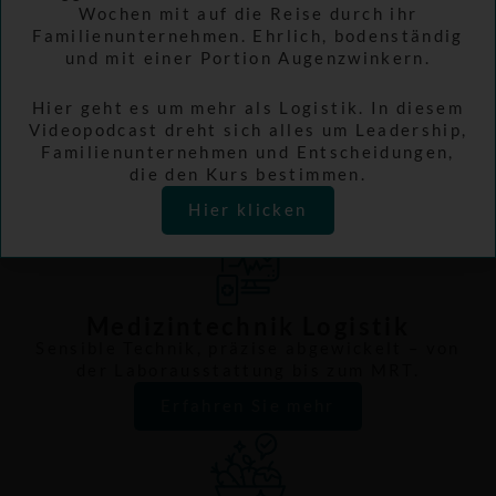
Wochen mit auf die Reise durch ihr
Erfahren Sie mehr
Familienunternehmen. Ehrlich, bodenständig
und mit einer Portion Augenzwinkern.
Hier geht es um mehr als Logistik. In diesem
Chemielogistik
Videopodcast dreht sich alles um Leadership,
Familienunternehmen und Entscheidungen,
Sichere Gefahrguttransporte mit ADR-
die den Kurs bestimmen.
Kompetenz und hohen Sicherheitsstandards.
Hier klicken
Erfahren Sie mehr
Medizintechnik Logistik
Sensible Technik, präzise abgewickelt – von
der Laborausstattung bis zum MRT.
Erfahren Sie mehr