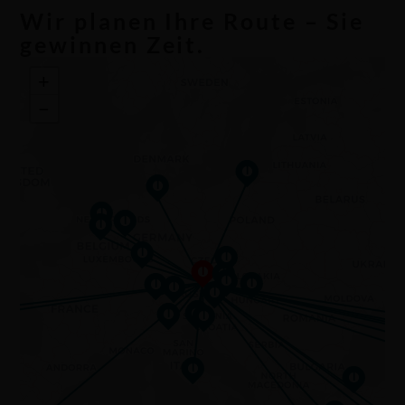
Wir planen Ihre Route – Sie
gewinnen Zeit.
+
−
I
I
I
I
I
I
I
I
I
I
I
I
I
I
I
I
I
I
I
I