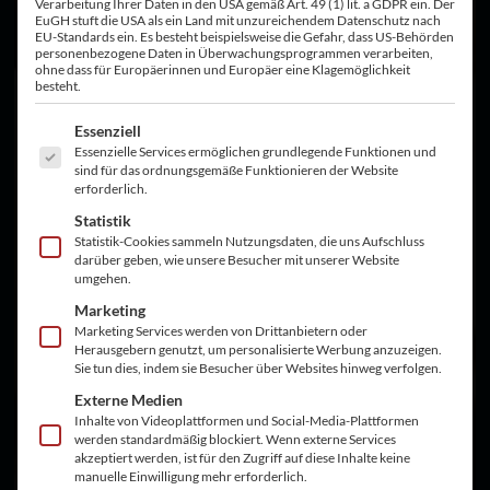
Verarbeitung Ihrer Daten in den USA gemäß Art. 49 (1) lit. a GDPR ein. Der
Logistik auch.
EuGH stuft die USA als ein Land mit unzureichendem Datenschutz nach
EU-Standards ein. Es besteht beispielsweise die Gefahr, dass US-Behörden
personenbezogene Daten in Überwachungsprogrammen verarbeiten,
ohne dass für Europäerinnen und Europäer eine Klagemöglichkeit
besteht.
Es folgt eine Liste der Service-Gruppen, für die eine Einwilligu
Essenziell
Essenzielle Services ermöglichen grundlegende Funktionen und
sind für das ordnungsgemäße Funktionieren der Website
erforderlich.
Statistik
Statistik-Cookies sammeln Nutzungsdaten, die uns Aufschluss
darüber geben, wie unsere Besucher mit unserer Website
umgehen.
Marketing
Marketing Services werden von Drittanbietern oder
Herausgebern genutzt, um personalisierte Werbung anzuzeigen.
Sie tun dies, indem sie Besucher über Websites hinweg verfolgen.
Externe Medien
Inhalte von Videoplattformen und Social-Media-Plattformen
werden standardmäßig blockiert. Wenn externe Services
akzeptiert werden, ist für den Zugriff auf diese Inhalte keine
manuelle Einwilligung mehr erforderlich.