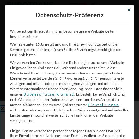
Zum
Zum
Inhalt
Inhalt
Mit die
Datenschutz-Präferenz
springen
springen
Wir benötigen Ihre Zustimmung, bevor Sie unsere Website weiter
besuchen können.
Inhaltsübersicht
Wenn Sie unter 16 Jahre alt sind und Ihre Einwilligung zu optionalen
Services geben möchten, müssen Sie Ihre Erziehungsberechtigten um
Seiten
Erlaubnis bitten.
Wir verwenden Cookies und andere Technologien auf unserer Website.
Startseite
Einige von ihnen sind essenziell, während andere uns helfen, diese
Website und Ihre Erfahrung zu verbessern.
Personenbezogene Daten
Leistungen
können verarbeitet werden (z. B. IP-Adressen), z.. B. für personifizierte
Bahnfracht
Anzeigen und Inhalte oder die Messung von Anzeigen und Inhalten.
LKW Transport
Weitere Informationen über die Verwendung Ihrer Daten finden Sie in
Seefracht
unserer
Datenschutzerklärung
.
Es besteht keine Verpflichtung,
High Tech Logistik
in die Verarbeitung Ihrer Daten einzuwilligen, um dieses Angebot zu
nutzen.
Sie können Ihre Auswahl jederzeit unter
Einstellungen
Branchen
Alles auf Schiene: Bahn frei
widerrufen oder anpassen.
Bitte beachten Sie, dass aufgrund individueller
Baulogistik
Einstellungen möglicherweise nicht alle Funktionen der Website
Chemielogistik
für den Business Podcast
verfügbar sind.
Lebensmittellogistik
Sondertransporte
der EUROTRANS Group
Einige Dienste verarbeiten personenbezogene Daten in den USA. Mit
Ihrer Einwilligung zur Nutzung dieser Dienste wollenigen Sie auch in die
Medizintechnik Logistik