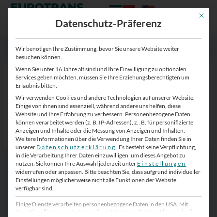
Zum
Zum
Inhalt
Inhalt
Mit die
Datenschutz-Präferenz
springen
springen
Wir benötigen Ihre Zustimmung, bevor Sie unsere Website weiter
besuchen können.
Wenn Sie unter 16 Jahre alt sind und Ihre Einwilligung zu optionalen
Erfahrenes Projektmanagement Icon
Services geben möchten, müssen Sie Ihre Erziehungsberechtigten um
Erlaubnis bitten.
Von
Eurotrans-Zugang
/
12. November 2024
Wir verwenden Cookies und andere Technologien auf unserer Website.
Einige von ihnen sind essenziell, während andere uns helfen, diese
Website und Ihre Erfahrung zu verbessern.
Personenbezogene Daten
können verarbeitet werden (z. B. IP-Adressen), z.. B. für personifizierte
Anzeigen und Inhalte oder die Messung von Anzeigen und Inhalten.
Weitere Informationen über die Verwendung Ihrer Daten finden Sie in
unserer
Datenschutzerklärung
.
Es besteht keine Verpflichtung,
in die Verarbeitung Ihrer Daten einzuwilligen, um dieses Angebot zu
nutzen.
Sie können Ihre Auswahl jederzeit unter
Einstellungen
widerrufen oder anpassen.
Bitte beachten Sie, dass aufgrund individueller
Einstellungen möglicherweise nicht alle Funktionen der Website
verfügbar sind.
Einige Dienste verarbeiten personenbezogene Daten in den USA. Mit
Ihrer Einwilligung zur Nutzung dieser Dienste wollenigen Sie auch in die