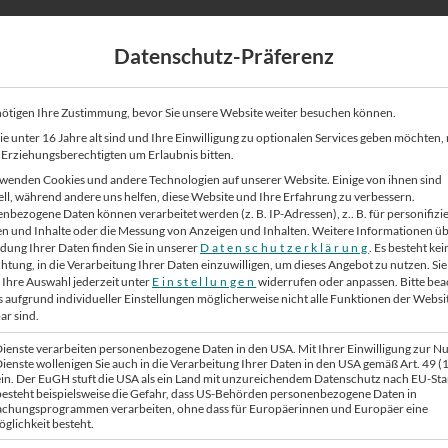
Öffne Leistungen
Öffne Branchen
Leistungen
Branchen
Green Logisti
Datenschutz-Präferenz
ötigen Ihre Zustimmung, bevor Sie unsere Website weiter besuchen können.
e unter 16 Jahre alt sind und Ihre Einwilligung zu optionalen Services geben möchten
e Erziehungsberechtigten um Erlaubnis bitten.
wenden Cookies und andere Technologien auf unserer Website. Einige von ihnen sind
ell, während andere uns helfen, diese Website und Ihre Erfahrung zu verbessern.
nbezogene Daten können verarbeitet werden (z. B. IP-Adressen), z.. B. für personifizi
n und Inhalte oder die Messung von Anzeigen und Inhalten.
Weitere Informationen üb
2024
ung Ihrer Daten finden Sie in unserer
Datenschutzerklärung
.
Es besteht kei
chtung, in die Verarbeitung Ihrer Daten einzuwilligen, um dieses Angebot zu nutzen.
Sie
Ihre Auswahl jederzeit unter
Einstellungen
widerrufen oder anpassen.
Bitte be
ss aufgrund individueller Einstellungen möglicherweise nicht alle Funktionen der Websi
ar sind.
Dienste verarbeiten personenbezogene Daten in den USA. Mit Ihrer Einwilligung zur N
Dienste wollenigen Sie auch in die Verarbeitung Ihrer Daten in den USA gemäß Art. 49 (1) 
n. Der EuGH stuft die USA als ein Land mit unzureichendem Datenschutz nach EU-St
 besteht beispielsweise die Gefahr, dass US-Behörden personenbezogene Daten in
chungsprogrammen verarbeiten, ohne dass für Europäerinnen und Europäer eine
glichkeit besteht.