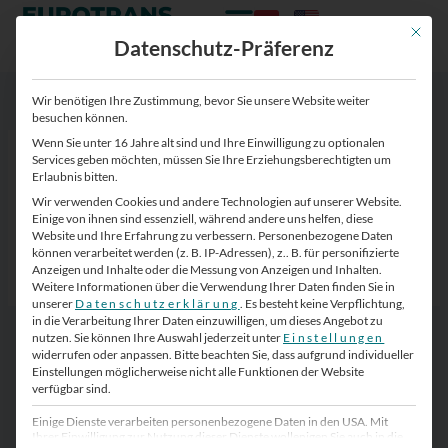
Zum
Zum
Inhalt
Inhalt
Mit die
Datenschutz-Präferenz
springen
springen
Wir benötigen Ihre Zustimmung, bevor Sie unsere Website weiter
besuchen können.
Wenn Sie unter 16 Jahre alt sind und Ihre Einwilligung zu optionalen
Umweltschutz Icon
Services geben möchten, müssen Sie Ihre Erziehungsberechtigten um
Erlaubnis bitten.
Von
Eurotrans-Zugang
/
4. November 2024
Wir verwenden Cookies und andere Technologien auf unserer Website.
Einige von ihnen sind essenziell, während andere uns helfen, diese
Website und Ihre Erfahrung zu verbessern.
Personenbezogene Daten
können verarbeitet werden (z. B. IP-Adressen), z.. B. für personifizierte
Anzeigen und Inhalte oder die Messung von Anzeigen und Inhalten.
Weitere Informationen über die Verwendung Ihrer Daten finden Sie in
unserer
Datenschutzerklärung
.
Es besteht keine Verpflichtung,
in die Verarbeitung Ihrer Daten einzuwilligen, um dieses Angebot zu
nutzen.
Sie können Ihre Auswahl jederzeit unter
Einstellungen
widerrufen oder anpassen.
Bitte beachten Sie, dass aufgrund individueller
Einstellungen möglicherweise nicht alle Funktionen der Website
verfügbar sind.
Einige Dienste verarbeiten personenbezogene Daten in den USA. Mit
Ihrer Einwilligung zur Nutzung dieser Dienste wollenigen Sie auch in die