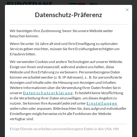
Zum
Zum
Inhalt
Inhalt
Mit die
Datenschutz-Präferenz
springen
springen
Wir benötigen Ihre Zustimmung, bevor Sie unsere Website weiter
besuchen können.
Wenn Sie unter 16 Jahre alt sind und Ihre Einwilligung zu optionalen
Unfallgefahr Icon
Services geben möchten, müssen Sie Ihre Erziehungsberechtigten um
Erlaubnis bitten.
Von
Eurotrans-Zugang
/
5. November 2024
Wir verwenden Cookies und andere Technologien auf unserer Website.
Einige von ihnen sind essenziell, während andere uns helfen, diese
Website und Ihre Erfahrung zu verbessern.
Personenbezogene Daten
können verarbeitet werden (z. B. IP-Adressen), z.. B. für personifizierte
Anzeigen und Inhalte oder die Messung von Anzeigen und Inhalten.
Weitere Informationen über die Verwendung Ihrer Daten finden Sie in
unserer
Datenschutzerklärung
.
Es besteht keine Verpflichtung,
in die Verarbeitung Ihrer Daten einzuwilligen, um dieses Angebot zu
nutzen.
Sie können Ihre Auswahl jederzeit unter
Einstellungen
widerrufen oder anpassen.
Bitte beachten Sie, dass aufgrund individueller
Einstellungen möglicherweise nicht alle Funktionen der Website
verfügbar sind.
Einige Dienste verarbeiten personenbezogene Daten in den USA. Mit
Ihrer Einwilligung zur Nutzung dieser Dienste wollenigen Sie auch in die