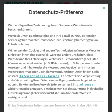
Zum
Zum
Inhalt
Inhalt
Mit die
Datenschutz-Präferenz
springen
springen
Wir benötigen Ihre Zustimmung, bevor Sie unsere Website weiter
besuchen können.
Wenn Sie unter 16 Jahre alt sind und Ihre Einwilligung zu optionalen
Medizintechnik Icon
Services geben möchten, müssen Sie Ihre Erziehungsberechtigten um
Erlaubnis bitten.
Von
Eurotrans-Zugang
/
20. November 2024
Wir verwenden Cookies und andere Technologien auf unserer Website.
Einige von ihnen sind essenziell, während andere uns helfen, diese
Website und Ihre Erfahrung zu verbessern.
Personenbezogene Daten
können verarbeitet werden (z. B. IP-Adressen), z.. B. für personifizierte
Anzeigen und Inhalte oder die Messung von Anzeigen und Inhalten.
Weitere Informationen über die Verwendung Ihrer Daten finden Sie in
unserer
Datenschutzerklärung
.
Es besteht keine Verpflichtung,
in die Verarbeitung Ihrer Daten einzuwilligen, um dieses Angebot zu
nutzen.
Sie können Ihre Auswahl jederzeit unter
Einstellungen
widerrufen oder anpassen.
Bitte beachten Sie, dass aufgrund individueller
Einstellungen möglicherweise nicht alle Funktionen der Website
verfügbar sind.
Einige Dienste verarbeiten personenbezogene Daten in den USA. Mit
Ihrer Einwilligung zur Nutzung dieser Dienste wollenigen Sie auch in die